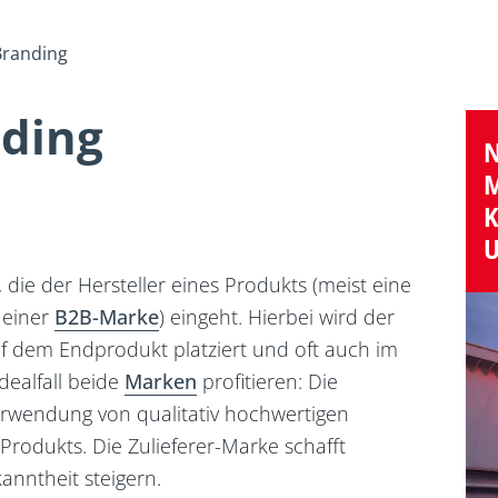
Branding
nding
N
M
K
U
, die der Hersteller eines Produkts (meist eine
g einer
B2B-Marke
) eingeht. Hierbei wird der
f dem Endprodukt platziert und oft auch im
dealfall beide
Marken
profitieren: Die
erwendung von qualitativ hochwertigen
Produkts. Die Zulieferer-Marke schafft
anntheit steigern.