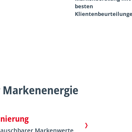
besten
Klientenbeurteilung
r Markenenergie
onierung
ustauschbarer Markenwerte