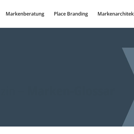
Markenberatung
Place Branding
Markenarchitek
zin –
Marken-Glossar