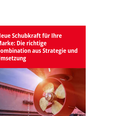
eue Schubkraft für Ihre
arke: Die richtige
ombination aus Strategie und
msetzung