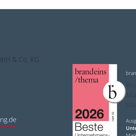
bH & Co. KG
bran
Br
Ma
Kl
ng.de
Ausg
Unt
Mark