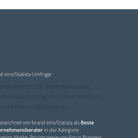
d eins/Statista-Umfrage:
andmeyer ist Deutschlands
rken­beratung mit den besten
ienten­beurteilungen
ezeichnet von brand eins/Statista als
Beste
ernehmensberater
in der Kategorie
eting, Marke, Pricing sowie von Focus Business