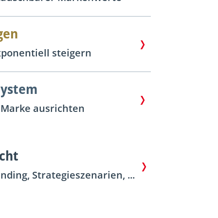
gen
ponentiell steigern
System
e Marke ausrichten
cht
ing, Strategieszenarien, ...