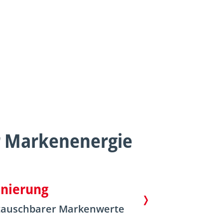
te der 90er Jahre ist er für den Hörfunk tätig,
t die ARD-Infonacht moderiert und zählt
hon lange zu den bekannten Stimmen von
dio Bremen.
r Markenenergie
onierung
ustauschbarer Markenwerte