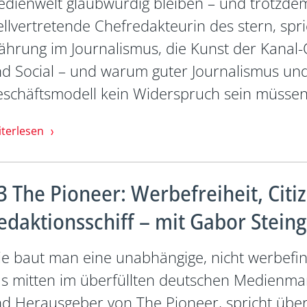
dienwelt glaubwürdig bleiben – und trotzde
ellvertretende Chefredakteurin des stern, spr
hrung im Journalismus, die Kunst der Kanal-O
d Social – und warum guter Journalismus und
schäftsmodell kein Widerspruch sein müssen
iterlesen
3 The Pioneer: Werbefreiheit, Citi
edaktionsschiff – mit Gabor Steing
e baut man eine unabhängige, nicht werbefi
s mitten im überfüllten deutschen Medienmar
d Herausgeber von The Pioneer, spricht über