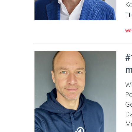
Ko
Ti
we
#
m
Wi
Po
Ge
Da
Me