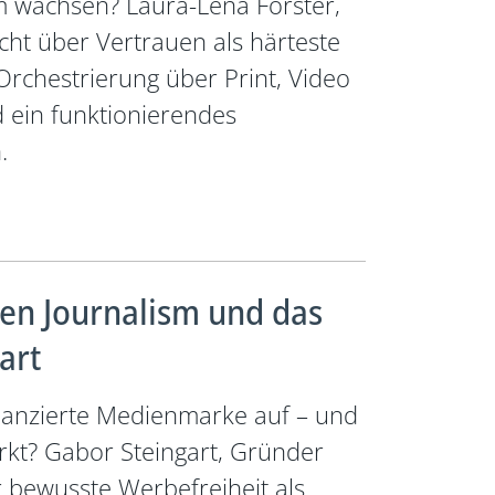
m wachsen? Laura-Lena Förster,
icht über Vertrauen als härteste
rchestrierung über Print, Video
 ein funktionierendes
.
zen Journalism und das
art
nanzierte Medienmarke auf – und
kt? Gabor Steingart, Gründer
 bewusste Werbefreiheit als