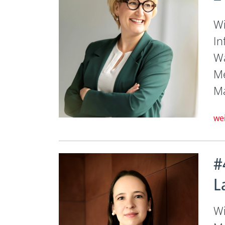
Wi
In
Wa
Me
Ma
we
#
L
Wi