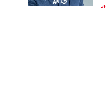
we
Ein Podcast vo
Markenberatun
Dr.
Au