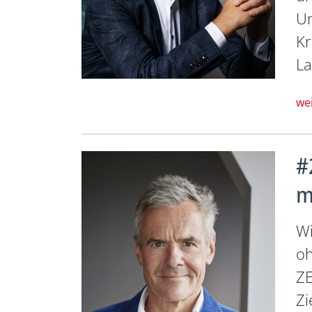
Un
Kr
La
we
#
m
Wi
oh
ZE
Zi