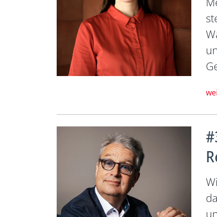
Me
st
Wä
un
Ge
we
#
R
Wi
da
un